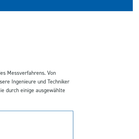
des
Messverfahrens.
Von
nsere Ingenieure und
T
echniker
Sie durch einige ausgewählte