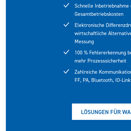
Schnelle Inbetriebnahme 
Gesamtbetriebskosten
Robustes, si
Elektronische Differenzd
Hohe Anlagensi
wirtschaftliche Alternati
Geräte der Pro
Messung
verfügbar
100 % Fehlererkennung b
mehr Prozesssicherheit
Zahlreiche Kommunikatio
FF, PA, Bluetooth, IO-Link
LÖSUNGEN FÜR W