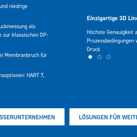
und niedrige
cheres Produktdesign
Einzigartige 3D Lin
ruckmessung als
cherheit durch Überdruckschutz. Alle
Höchste Genauigkeit 
ve zur klassischen DP-
zessklasse in SIL-Ausführung
Prozessbedingungen w
Druck
ei Membranbruch für
nsoptionen: HART 7,
ASSERUNTERNEHMEN
LÖSUNGEN FÜR WEI