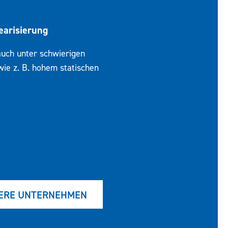
earisierung
Elektronische Differenz
auch unter schwierigen
Clevere und wirtschaftliche 
ie z. B. hohem statischen
Druckmittlern mit langen Ka
TERE UNTERNEHMEN